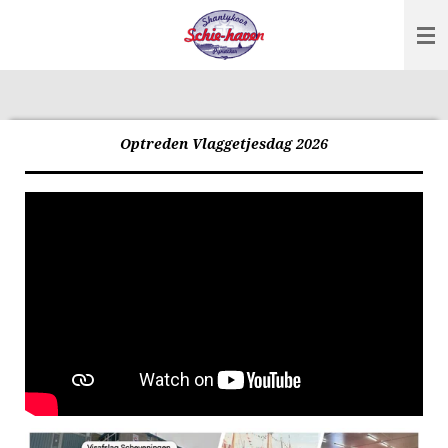
Ga
direct
naar
de
hoofdinhoud
Optreden Vlaggetjesdag 2026