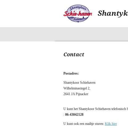
Ga
direct
Shantyk
naar
de
hoofdinhoud
Contact
Postadres:
Shantykoor Schiehaven
Wilhelminasingel 2,
2641 JA Pijnacker
U kunt het Shantykoor Schiehaven telefonisch 
:
06-43042128
U kunt ook een mailtje sturen:
Klik hier