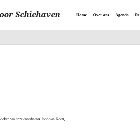
oor Schiehaven
Home
Over ons
Agenda
Re
boeken via onze coördinator Joop van Koert,