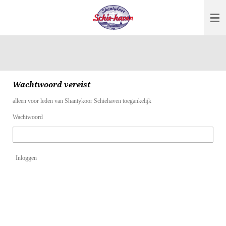
Ga
direct
naar
de
hoofdinhoud
Wachtwoord vereist
alleen voor leden van Shantykoor Schiehaven toegankelijk
Wachtwoord
Inloggen