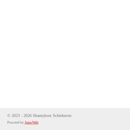
© 2023 - 2026 Shantykoor Schiehaven
Powered by
JouwWeb