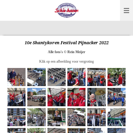
Ga
direct
naar
de
hoofdinhoud
10e Shantykoren Festival Pijnacker 2022
Alle foto's © Rein Meijer
Klik op een afbeelding voor vergroting