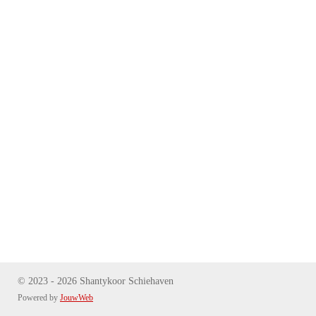
© 2023 - 2026 Shantykoor Schiehaven
Powered by
JouwWeb