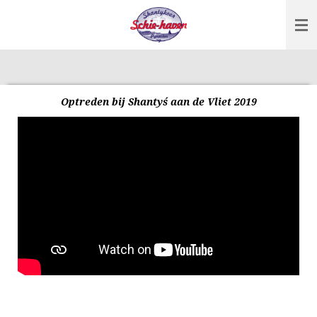
Ga
direct
naar
de
hoofdinhoud
Optreden bij Shantyś aan de Vliet 2019