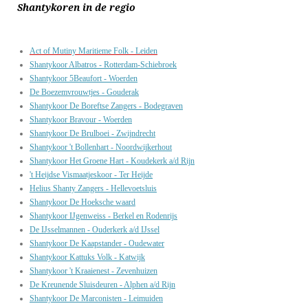
Shantykoren in de regio
Act of Mutiny Maritieme Folk - Leiden
Shantykoor Albatros - Rotterdam-Schiebroek
Shantykoor 5Beaufort - Woerden
De Boezemvrouwtjes - Gouderak
Shantykoor De Boreftse Zangers - Bodegraven
Shantykoor Bravour - Woerden
Shantykoor De Brulboei - Zwijndrecht
Shantykoor 't Bollenhart - Noordwijkerhout
Shantykoor Het Groene Hart - Koudekerk a/d Rijn
't Heijdse Vismaatjeskoor - Ter Heijde
Helius Shanty Zangers - Hellevoetsluis
Shantykoor De Hoeksche waard
Shantykoor IJgenweiss - Berkel en Rodenrijs
De IJsselmannen - Ouderkerk a/d IJssel
Shantykoor De Kaapstander - Oudewater
Shantykoor Kattuks Volk - Katwijk
Shantykoor 't Kraaienest - Zevenhuizen
De Kreunende Sluisdeuren - Alphen a/d Rijn
Shantykoor De Marconisten - Leimuiden