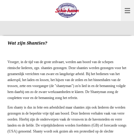
Ga
direct
naar
de
hoofdinhoud
Wat zijn Shanties?
Vroeger, in de tijd van de grote zeilvaart, werden aan boord van de schepen
ritmische liederen, zgn. shanties gezongen. Deze shanties werden gezongen voor het
gezamenlijk verrichten van zware en langdurige arbeid. Bij het bedienen van het
ankerspil, het laden en lossen, het hijsen van de zeilen en het binnenhalen van de
trossen, zette een voorganger (de "shantyman") zo'n lied in en de bemanning volgde
hem daarbij om zo de zware werkzaamheden te klaren. De Shantyman zong de
coupletten voor en de bemanning zong het refrein.
Een shanty is dus in feite een arbeidslied maar shanties zijn ook liederen die werden
gezongen in de beperkte vrije tijd aan boord. Deze liederen verhalen vaak van verre
oorden. Hierbij zijn de onderwerpen vaak de vrouwen in de havensteden en verre
landen en de liefde. De vrijetijdsliederen werden forebitters (GB) of forecastle songs
(USA) genoemd. Shanty wordt ook gezien als een protestlied op de slechte